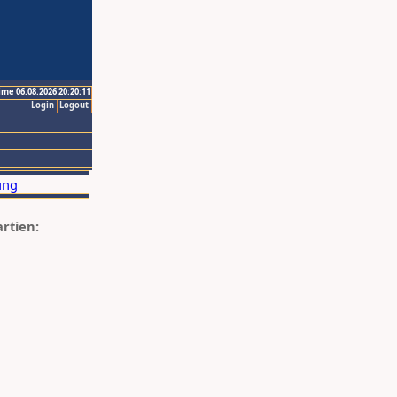
ime 06.08.2026 20:20:11
Login
Logout
artien: