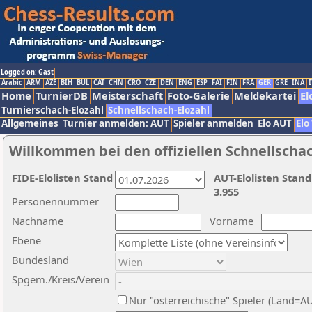
Logged on: Gast
Arabic
ARM
AZE
BIH
BUL
CAT
CHN
CRO
CZE
DEN
ENG
ESP
FAI
FIN
FRA
GER
GRE
INA
I
Home
TurnierDB
Meisterschaft
Foto-Galerie
Meldekartei
El
Turnierschach-Elozahl
Schnellschach-Elozahl
Allgemeines
Turnier anmelden: AUT
Spieler anmelden
Elo AUT
Elo
Willkommen bei den offiziellen Schnellscha
FIDE-Elolisten Stand
AUT-Elolisten Stand
3.955
Personennummer
Nachname
Vorname
Ebene
Bundesland
Spgem./Kreis/Verein
Nur "österreichische" Spieler (Land=A