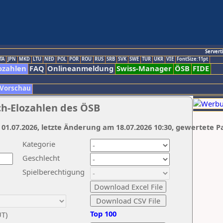
Servert
TA
JPN
MKD
LTU
NED
POL
POR
ROU
RUS
SRB
SVK
SWE
TUR
UKR
VIE
FontSize:11pt
ozahlen
FAQ
Onlineanmeldung
Swiss-Manager
ÖSB
FIDE
 Vorschau
ch-Elozahlen des ÖSB
 01.07.2026, letzte Änderung am 18.07.2026 10:30, gewertete P
Kategorie
Geschlecht
Spielberechtigung
Top 100
UT)