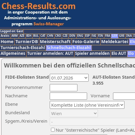
Logged on: Gast
Arabic
ARM
AZE
BIH
BUL
CAT
CHN
CRO
CZE
DEN
ENG
ESP
FAI
FIN
FRA
GER
GRE
INA
I
Home
TurnierDB
Meisterschaft
Foto-Galerie
Meldekartei
El
Turnierschach-Elozahl
Schnellschach-Elozahl
Allgemeines
Turnier anmelden: AUT
Spieler anmelden
Elo AUT
Elo
Willkommen bei den offiziellen Schnellscha
FIDE-Elolisten Stand
AUT-Elolisten Stand
3.955
Personennummer
Nachname
Vorname
Ebene
Bundesland
Spgem./Kreis/Verein
Nur "österreichische" Spieler (Land=A