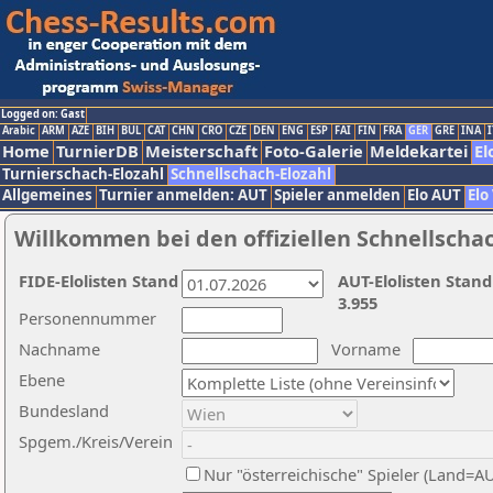
Logged on: Gast
Arabic
ARM
AZE
BIH
BUL
CAT
CHN
CRO
CZE
DEN
ENG
ESP
FAI
FIN
FRA
GER
GRE
INA
I
Home
TurnierDB
Meisterschaft
Foto-Galerie
Meldekartei
El
Turnierschach-Elozahl
Schnellschach-Elozahl
Allgemeines
Turnier anmelden: AUT
Spieler anmelden
Elo AUT
Elo
Willkommen bei den offiziellen Schnellscha
FIDE-Elolisten Stand
AUT-Elolisten Stand
3.955
Personennummer
Nachname
Vorname
Ebene
Bundesland
Spgem./Kreis/Verein
Nur "österreichische" Spieler (Land=A