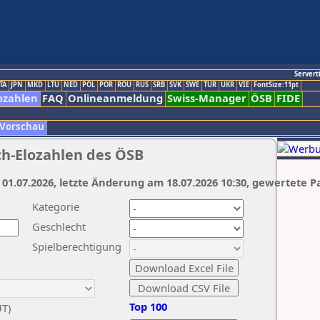
Servert
TA
JPN
MKD
LTU
NED
POL
POR
ROU
RUS
SRB
SVK
SWE
TUR
UKR
VIE
FontSize:11pt
ozahlen
FAQ
Onlineanmeldung
Swiss-Manager
ÖSB
FIDE
 Vorschau
ch-Elozahlen des ÖSB
 01.07.2026, letzte Änderung am 18.07.2026 10:30, gewertete P
Kategorie
Geschlecht
Spielberechtigung
Top 100
UT)