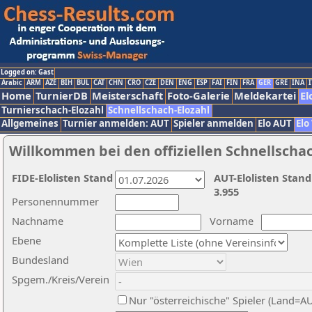
Logged on: Gast
Arabic
ARM
AZE
BIH
BUL
CAT
CHN
CRO
CZE
DEN
ENG
ESP
FAI
FIN
FRA
GER
GRE
INA
I
Home
TurnierDB
Meisterschaft
Foto-Galerie
Meldekartei
El
Turnierschach-Elozahl
Schnellschach-Elozahl
Allgemeines
Turnier anmelden: AUT
Spieler anmelden
Elo AUT
Elo
Willkommen bei den offiziellen Schnellscha
FIDE-Elolisten Stand
AUT-Elolisten Stand
3.955
Personennummer
Nachname
Vorname
Ebene
Bundesland
Spgem./Kreis/Verein
Nur "österreichische" Spieler (Land=A