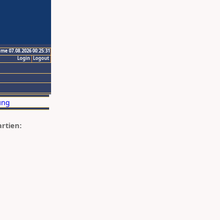
ime 07.08.2026 00:25:31
Login
Logout
artien: