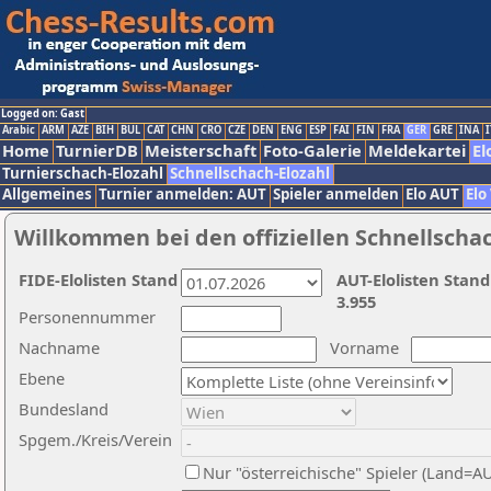
Logged on: Gast
Arabic
ARM
AZE
BIH
BUL
CAT
CHN
CRO
CZE
DEN
ENG
ESP
FAI
FIN
FRA
GER
GRE
INA
I
Home
TurnierDB
Meisterschaft
Foto-Galerie
Meldekartei
El
Turnierschach-Elozahl
Schnellschach-Elozahl
Allgemeines
Turnier anmelden: AUT
Spieler anmelden
Elo AUT
Elo
Willkommen bei den offiziellen Schnellscha
FIDE-Elolisten Stand
AUT-Elolisten Stand
3.955
Personennummer
Nachname
Vorname
Ebene
Bundesland
Spgem./Kreis/Verein
Nur "österreichische" Spieler (Land=A