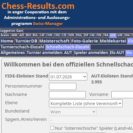
Logged on: Gast
Arabic
ARM
AZE
BIH
BUL
CAT
CHN
CRO
CZE
DEN
ENG
ESP
FAI
FIN
FRA
GER
GRE
INA
I
Home
TurnierDB
Meisterschaft
Foto-Galerie
Meldekartei
El
Turnierschach-Elozahl
Schnellschach-Elozahl
Allgemeines
Turnier anmelden: AUT
Spieler anmelden
Elo AUT
Elo
Willkommen bei den offiziellen Schnellscha
FIDE-Elolisten Stand
AUT-Elolisten Stand
3.955
Personennummer
Nachname
Vorname
Ebene
Bundesland
Spgem./Kreis/Verein
Nur "österreichische" Spieler (Land=A