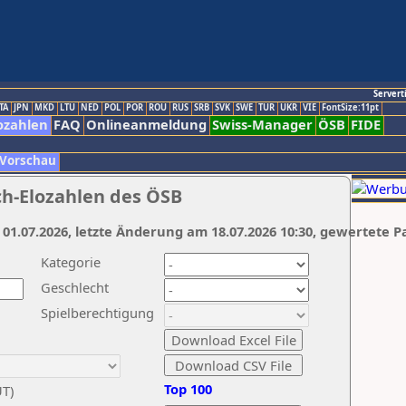
Servert
TA
JPN
MKD
LTU
NED
POL
POR
ROU
RUS
SRB
SVK
SWE
TUR
UKR
VIE
FontSize:11pt
ozahlen
FAQ
Onlineanmeldung
Swiss-Manager
ÖSB
FIDE
 Vorschau
ch-Elozahlen des ÖSB
 01.07.2026, letzte Änderung am 18.07.2026 10:30, gewertete P
Kategorie
Geschlecht
Spielberechtigung
Top 100
UT)