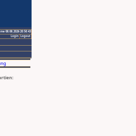
ime 08.08.2026 20:50:43
Login
Logout
artien: