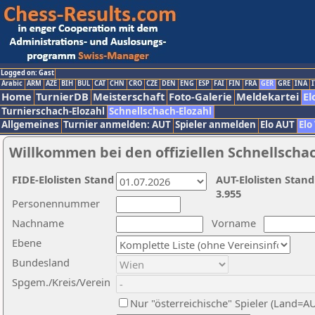
Logged on: Gast
Arabic
ARM
AZE
BIH
BUL
CAT
CHN
CRO
CZE
DEN
ENG
ESP
FAI
FIN
FRA
GER
GRE
INA
I
Home
TurnierDB
Meisterschaft
Foto-Galerie
Meldekartei
El
Turnierschach-Elozahl
Schnellschach-Elozahl
Allgemeines
Turnier anmelden: AUT
Spieler anmelden
Elo AUT
Elo
Willkommen bei den offiziellen Schnellscha
FIDE-Elolisten Stand
AUT-Elolisten Stand
3.955
Personennummer
Nachname
Vorname
Ebene
Bundesland
Spgem./Kreis/Verein
Nur "österreichische" Spieler (Land=A