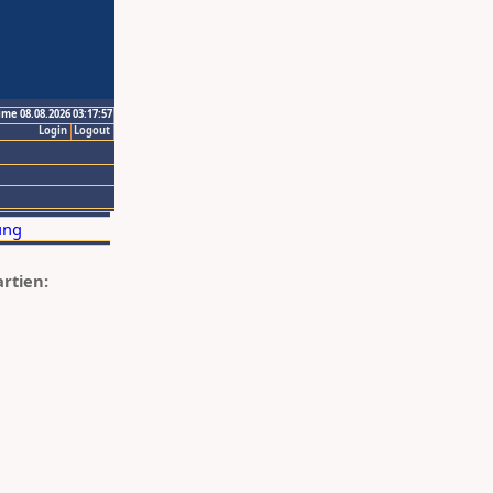
ime 08.08.2026 03:17:57
Login
Logout
artien: