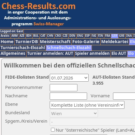
Logged on: Gast
Arabic
ARM
AZE
BIH
BUL
CAT
CHN
CRO
CZE
DEN
ENG
ESP
FAI
FIN
FRA
GER
GRE
INA
I
Home
TurnierDB
Meisterschaft
Foto-Galerie
Meldekartei
El
Turnierschach-Elozahl
Schnellschach-Elozahl
Allgemeines
Turnier anmelden: AUT
Spieler anmelden
Elo AUT
Elo
Willkommen bei den offiziellen Schnellscha
FIDE-Elolisten Stand
AUT-Elolisten Stand
3.955
Personennummer
Nachname
Vorname
Ebene
Bundesland
Spgem./Kreis/Verein
Nur "österreichische" Spieler (Land=A