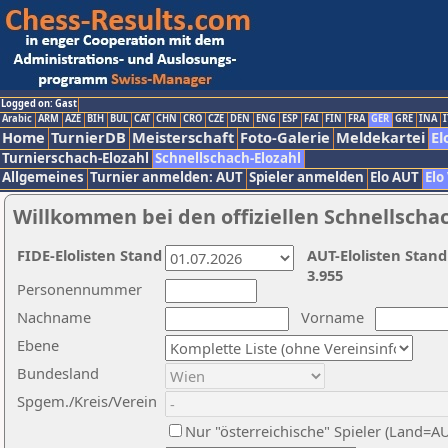
Logged on: Gast
Arabic
ARM
AZE
BIH
BUL
CAT
CHN
CRO
CZE
DEN
ENG
ESP
FAI
FIN
FRA
GER
GRE
INA
I
Home
TurnierDB
Meisterschaft
Foto-Galerie
Meldekartei
El
Turnierschach-Elozahl
Schnellschach-Elozahl
Allgemeines
Turnier anmelden: AUT
Spieler anmelden
Elo AUT
Elo
Willkommen bei den offiziellen Schnellscha
FIDE-Elolisten Stand
AUT-Elolisten Stand
3.955
Personennummer
Nachname
Vorname
Ebene
Bundesland
Spgem./Kreis/Verein
Nur "österreichische" Spieler (Land=A