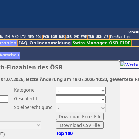
Servert
TA
JPN
MKD
LTU
NED
POL
POR
ROU
RUS
SRB
SVK
SWE
TUR
UKR
VIE
FontSize:11pt
ozahlen
FAQ
Onlineanmeldung
Swiss-Manager
ÖSB
FIDE
 Vorschau
ch-Elozahlen des ÖSB
 01.07.2026, letzte Änderung am 18.07.2026 10:30, gewertete P
Kategorie
Geschlecht
Spielberechtigung
Top 100
UT)