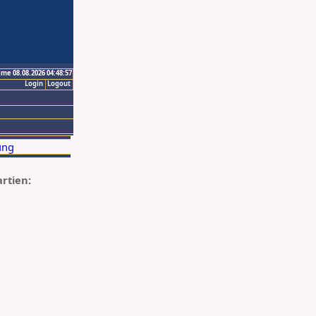
ime 08.08.2026 04:48:57
Login
Logout
artien: