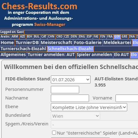
Logged on: Gast
Arabic
ARM
AZE
BIH
BUL
CAT
CHN
CRO
CZE
DEN
ENG
ESP
FAI
FIN
FRA
GER
GRE
INA
I
Home
TurnierDB
Meisterschaft
Foto-Galerie
Meldekartei
El
Turnierschach-Elozahl
Schnellschach-Elozahl
Allgemeines
Turnier anmelden: AUT
Spieler anmelden
Elo AUT
Elo
Willkommen bei den offiziellen Schnellscha
FIDE-Elolisten Stand
AUT-Elolisten Stand
3.955
Personennummer
Nachname
Vorname
Ebene
Bundesland
Spgem./Kreis/Verein
Nur "österreichische" Spieler (Land=A