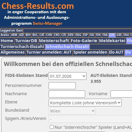
Logged on: Gast
Arabic
ARM
AZE
BIH
BUL
CAT
CHN
CRO
CZE
DEN
ENG
ESP
FAI
FIN
FRA
GER
GRE
INA
I
Home
TurnierDB
Meisterschaft
Foto-Galerie
Meldekartei
El
Turnierschach-Elozahl
Schnellschach-Elozahl
Allgemeines
Turnier anmelden: AUT
Spieler anmelden
Elo AUT
Elo
Willkommen bei den offiziellen Schnellscha
FIDE-Elolisten Stand
AUT-Elolisten Stand
3.955
Personennummer
Nachname
Vorname
Ebene
Bundesland
Spgem./Kreis/Verein
Nur "österreichische" Spieler (Land=A