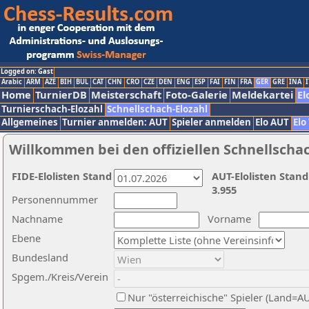
Logged on: Gast
Arabic
ARM
AZE
BIH
BUL
CAT
CHN
CRO
CZE
DEN
ENG
ESP
FAI
FIN
FRA
GER
GRE
INA
I
Home
TurnierDB
Meisterschaft
Foto-Galerie
Meldekartei
El
Turnierschach-Elozahl
Schnellschach-Elozahl
Allgemeines
Turnier anmelden: AUT
Spieler anmelden
Elo AUT
Elo
Willkommen bei den offiziellen Schnellscha
FIDE-Elolisten Stand
AUT-Elolisten Stand
3.955
Personennummer
Nachname
Vorname
Ebene
Bundesland
Spgem./Kreis/Verein
Nur "österreichische" Spieler (Land=A