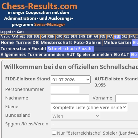
Logged on: Gast
Arabic
ARM
AZE
BIH
BUL
CAT
CHN
CRO
CZE
DEN
ENG
ESP
FAI
FIN
FRA
GER
GRE
INA
I
Home
TurnierDB
Meisterschaft
Foto-Galerie
Meldekartei
El
Turnierschach-Elozahl
Schnellschach-Elozahl
Allgemeines
Turnier anmelden: AUT
Spieler anmelden
Elo AUT
Elo
Willkommen bei den offiziellen Schnellscha
FIDE-Elolisten Stand
AUT-Elolisten Stand
3.955
Personennummer
Nachname
Vorname
Ebene
Bundesland
Spgem./Kreis/Verein
Nur "österreichische" Spieler (Land=A