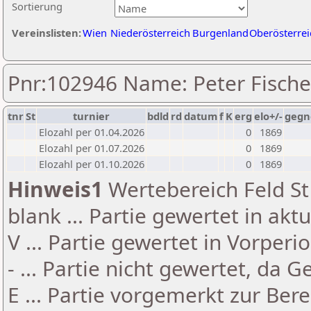
Sortierung
Vereinslisten:
Wien
Niederösterreich
Burgenland
Oberösterrei
Pnr:102946 Name: Peter Fische
tnr
St
turnier
bdld
rd
datum
f
K
erg
elo+/-
gegn
Elozahl per 01.04.2026
0
1869
Elozahl per 01.07.2026
0
1869
Elozahl per 01.10.2026
0
1869
Hinweis1
Wertebereich Feld St 
blank ... Partie gewertet in akt
V ... Partie gewertet in Vorperi
- ... Partie nicht gewertet, da 
E ... Partie vorgemerkt zur Be