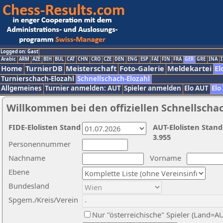
Logged on: Gast
Arabic
ARM
AZE
BIH
BUL
CAT
CHN
CRO
CZE
DEN
ENG
ESP
FAI
FIN
FRA
GER
GRE
INA
I
Home
TurnierDB
Meisterschaft
Foto-Galerie
Meldekartei
El
Turnierschach-Elozahl
Schnellschach-Elozahl
Allgemeines
Turnier anmelden: AUT
Spieler anmelden
Elo AUT
Elo
Willkommen bei den offiziellen Schnellscha
FIDE-Elolisten Stand
AUT-Elolisten Stand
3.955
Personennummer
Nachname
Vorname
Ebene
Bundesland
Spgem./Kreis/Verein
Nur "österreichische" Spieler (Land=A