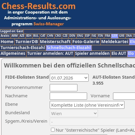
Logged on: Gast
Arabic
ARM
AZE
BIH
BUL
CAT
CHN
CRO
CZE
DEN
ENG
ESP
FAI
FIN
FRA
GER
GRE
INA
I
Home
TurnierDB
Meisterschaft
Foto-Galerie
Meldekartei
El
Turnierschach-Elozahl
Schnellschach-Elozahl
Allgemeines
Turnier anmelden: AUT
Spieler anmelden
Elo AUT
Elo
Willkommen bei den offiziellen Schnellscha
FIDE-Elolisten Stand
AUT-Elolisten Stand
3.955
Personennummer
Nachname
Vorname
Ebene
Bundesland
Spgem./Kreis/Verein
Nur "österreichische" Spieler (Land=A