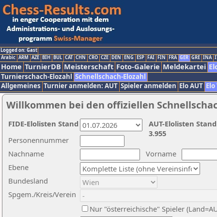
Logged on: Gast
Arabic
ARM
AZE
BIH
BUL
CAT
CHN
CRO
CZE
DEN
ENG
ESP
FAI
FIN
FRA
GER
GRE
INA
I
Home
TurnierDB
Meisterschaft
Foto-Galerie
Meldekartei
El
Turnierschach-Elozahl
Schnellschach-Elozahl
Allgemeines
Turnier anmelden: AUT
Spieler anmelden
Elo AUT
Elo
Willkommen bei den offiziellen Schnellscha
FIDE-Elolisten Stand
AUT-Elolisten Stand
3.955
Personennummer
Nachname
Vorname
Ebene
Bundesland
Spgem./Kreis/Verein
Nur "österreichische" Spieler (Land=A