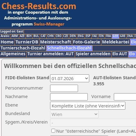
Logged on: Gast
Arabic
ARM
AZE
BIH
BUL
CAT
CHN
CRO
CZE
DEN
ENG
ESP
FAI
FIN
FRA
GER
GRE
INA
I
Home
TurnierDB
Meisterschaft
Foto-Galerie
Meldekartei
El
Turnierschach-Elozahl
Schnellschach-Elozahl
Allgemeines
Turnier anmelden: AUT
Spieler anmelden
Elo AUT
Elo
Willkommen bei den offiziellen Schnellscha
FIDE-Elolisten Stand
AUT-Elolisten Stand
3.955
Personennummer
Nachname
Vorname
Ebene
Bundesland
Spgem./Kreis/Verein
Nur "österreichische" Spieler (Land=A