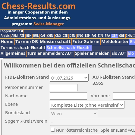
Logged on: Gast
Arabic
ARM
AZE
BIH
BUL
CAT
CHN
CRO
CZE
DEN
ENG
ESP
FAI
FIN
FRA
GER
GRE
INA
I
Home
TurnierDB
Meisterschaft
Foto-Galerie
Meldekartei
El
Turnierschach-Elozahl
Schnellschach-Elozahl
Allgemeines
Turnier anmelden: AUT
Spieler anmelden
Elo AUT
Elo
Willkommen bei den offiziellen Schnellscha
FIDE-Elolisten Stand
AUT-Elolisten Stand
3.955
Personennummer
Nachname
Vorname
Ebene
Bundesland
Spgem./Kreis/Verein
Nur "österreichische" Spieler (Land=A