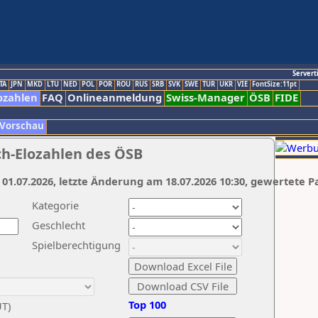
Servert
TA
JPN
MKD
LTU
NED
POL
POR
ROU
RUS
SRB
SVK
SWE
TUR
UKR
VIE
FontSize:11pt
ozahlen
FAQ
Onlineanmeldung
Swiss-Manager
ÖSB
FIDE
 Vorschau
ch-Elozahlen des ÖSB
 01.07.2026, letzte Änderung am 18.07.2026 10:30, gewertete P
Kategorie
Geschlecht
Spielberechtigung
Top 100
UT)