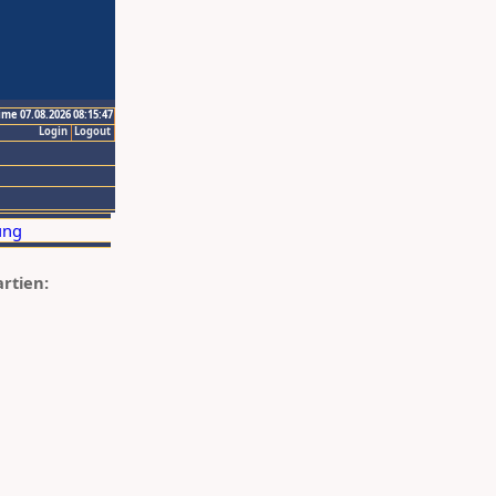
ime 07.08.2026 08:15:47
Login
Logout
artien: