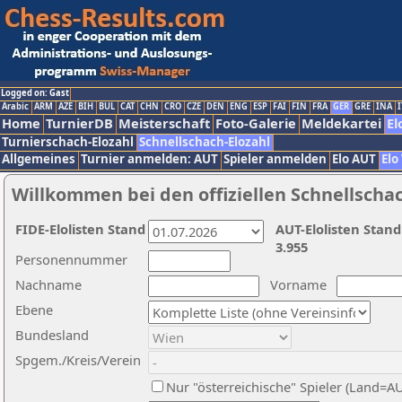
Logged on: Gast
Arabic
ARM
AZE
BIH
BUL
CAT
CHN
CRO
CZE
DEN
ENG
ESP
FAI
FIN
FRA
GER
GRE
INA
I
Home
TurnierDB
Meisterschaft
Foto-Galerie
Meldekartei
El
Turnierschach-Elozahl
Schnellschach-Elozahl
Allgemeines
Turnier anmelden: AUT
Spieler anmelden
Elo AUT
Elo
Willkommen bei den offiziellen Schnellscha
FIDE-Elolisten Stand
AUT-Elolisten Stand
3.955
Personennummer
Nachname
Vorname
Ebene
Bundesland
Spgem./Kreis/Verein
Nur "österreichische" Spieler (Land=A