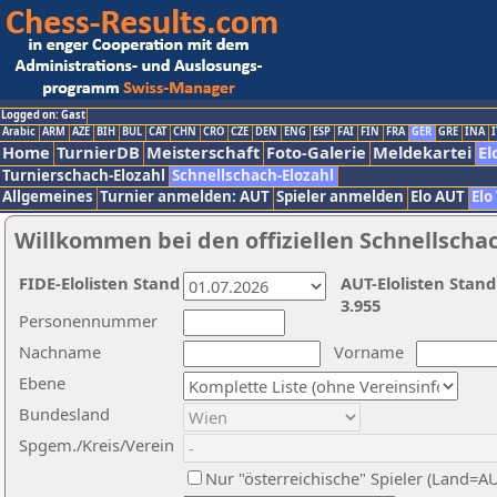
Logged on: Gast
Arabic
ARM
AZE
BIH
BUL
CAT
CHN
CRO
CZE
DEN
ENG
ESP
FAI
FIN
FRA
GER
GRE
INA
I
Home
TurnierDB
Meisterschaft
Foto-Galerie
Meldekartei
El
Turnierschach-Elozahl
Schnellschach-Elozahl
Allgemeines
Turnier anmelden: AUT
Spieler anmelden
Elo AUT
Elo
Willkommen bei den offiziellen Schnellscha
FIDE-Elolisten Stand
AUT-Elolisten Stand
3.955
Personennummer
Nachname
Vorname
Ebene
Bundesland
Spgem./Kreis/Verein
Nur "österreichische" Spieler (Land=A