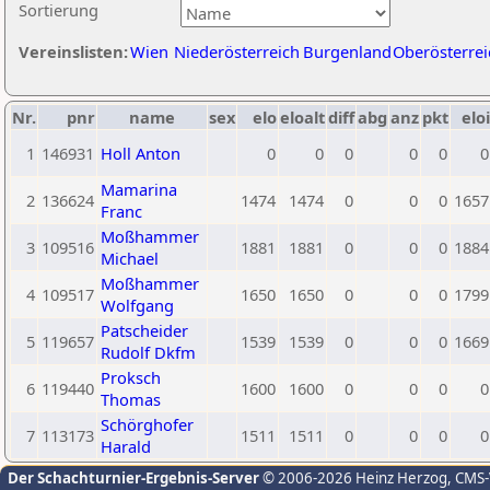
Sortierung
Vereinslisten:
Wien
Niederösterreich
Burgenland
Oberösterrei
Nr.
pnr
name
sex
elo
eloalt
diff
abg
anz
pkt
eloi
1
146931
Holl Anton
0
0
0
0
0
0
Mamarina
2
136624
1474
1474
0
0
0
1657
Franc
Moßhammer
3
109516
1881
1881
0
0
0
1884
Michael
Moßhammer
4
109517
1650
1650
0
0
0
1799
Wolfgang
Patscheider
5
119657
1539
1539
0
0
0
1669
Rudolf Dkfm
Proksch
6
119440
1600
1600
0
0
0
0
Thomas
Schörghofer
7
113173
1511
1511
0
0
0
0
Harald
Der Schachturnier-Ergebnis-Server
© 2006-2026 Heinz Herzog
, CMS