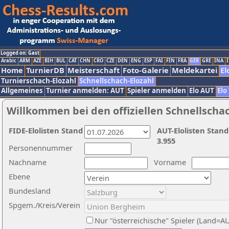
Logged on: Gast
Arabic
ARM
AZE
BIH
BUL
CAT
CHN
CRO
CZE
DEN
ENG
ESP
FAI
FIN
FRA
GER
GRE
INA
I
Home
TurnierDB
Meisterschaft
Foto-Galerie
Meldekartei
El
Turnierschach-Elozahl
Schnellschach-Elozahl
Allgemeines
Turnier anmelden: AUT
Spieler anmelden
Elo AUT
Elo
Willkommen bei den offiziellen Schnellscha
FIDE-Elolisten Stand
AUT-Elolisten Stand
3.955
Personennummer
Nachname
Vorname
Ebene
Bundesland
Spgem./Kreis/Verein
Nur "österreichische" Spieler (Land=A