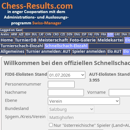
Logged on: Gast
Arabic
ARM
AZE
BIH
BUL
CAT
CHN
CRO
CZE
DEN
ENG
ESP
FAI
FIN
FRA
GER
GRE
INA
I
Home
TurnierDB
Meisterschaft
Foto-Galerie
Meldekartei
El
Turnierschach-Elozahl
Schnellschach-Elozahl
Allgemeines
Turnier anmelden: AUT
Spieler anmelden
Elo AUT
Elo
Willkommen bei den offiziellen Schnellscha
FIDE-Elolisten Stand
AUT-Elolisten Stand
3.955
Personennummer
Nachname
Vorname
Ebene
Bundesland
Spgem./Kreis/Verein
Nur "österreichische" Spieler (Land=A