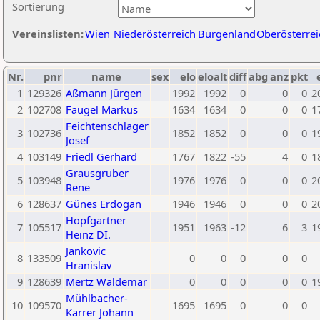
Sortierung
Vereinslisten:
Wien
Niederösterreich
Burgenland
Oberösterrei
Nr.
pnr
name
sex
elo
eloalt
diff
abg
anz
pkt
1
129326
Aßmann Jürgen
1992
1992
0
0
0
2
2
102708
Faugel Markus
1634
1634
0
0
0
1
Feichtenschlager
3
102736
1852
1852
0
0
0
1
Josef
4
103149
Friedl Gerhard
1767
1822
-55
4
0
1
Grausgruber
5
103948
1976
1976
0
0
0
2
Rene
6
128637
Günes Erdogan
1946
1946
0
0
0
2
Hopfgartner
7
105517
1951
1963
-12
6
3
1
Heinz DI.
Jankovic
8
133509
0
0
0
0
0
Hranislav
9
128639
Mertz Waldemar
0
0
0
0
0
1
Mühlbacher-
10
109570
1695
1695
0
0
0
Karrer Johann