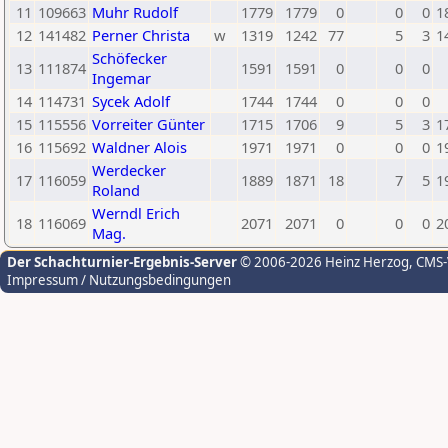
11
109663
Muhr Rudolf
1779
1779
0
0
0
1
12
141482
Perner Christa
w
1319
1242
77
5
3
1
Schöfecker
13
111874
1591
1591
0
0
0
Ingemar
14
114731
Sycek Adolf
1744
1744
0
0
0
15
115556
Vorreiter Günter
1715
1706
9
5
3
1
16
115692
Waldner Alois
1971
1971
0
0
0
1
Werdecker
17
116059
1889
1871
18
7
5
1
Roland
Werndl Erich
18
116069
2071
2071
0
0
0
2
Mag.
Der Schachturnier-Ergebnis-Server
© 2006-2026 Heinz Herzog
, CMS
Impressum / Nutzungsbedingungen