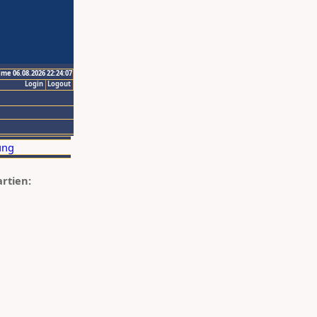
ime 06.08.2026 22:24:07
Login
Logout
artien: