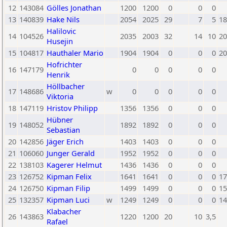
12
143084
Gölles Jonathan
1200
1200
0
0
0
13
140839
Hake Nils
2054
2025
29
7
5
18
Halilovic
14
104526
2035
2003
32
14
10
20
Husejin
15
104817
Hauthaler Mario
1904
1904
0
0
0
20
Hofrichter
16
147179
0
0
0
0
0
Henrik
Höllbacher
17
148686
w
0
0
0
0
0
Viktoria
18
147119
Hristov Philipp
1356
1356
0
0
0
Hübner
19
148052
1892
1892
0
0
0
Sebastian
20
142856
Jäger Erich
1403
1403
0
0
0
21
106060
Junger Gerald
1952
1952
0
0
0
22
138103
Kagerer Helmut
1436
1436
0
0
0
23
126752
Kipman Felix
1641
1641
0
0
0
17
24
126750
Kipman Filip
1499
1499
0
0
0
15
25
132357
Kipman Luci
w
1249
1249
0
0
0
14
Klabacher
26
143863
1220
1200
20
10
3,5
Rafael