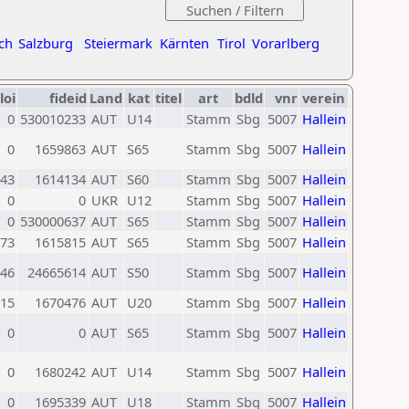
ch
Salzburg
Steiermark
Kärnten
Tirol
Vorarlberg
loi
fideid
Land
kat
titel
art
bdld
vnr
verein
0
530010233
AUT
U14
Stamm
Sbg
5007
Hallein
0
1659863
AUT
S65
Stamm
Sbg
5007
Hallein
43
1614134
AUT
S60
Stamm
Sbg
5007
Hallein
0
0
UKR
U12
Stamm
Sbg
5007
Hallein
0
530000637
AUT
S65
Stamm
Sbg
5007
Hallein
73
1615815
AUT
S65
Stamm
Sbg
5007
Hallein
46
24665614
AUT
S50
Stamm
Sbg
5007
Hallein
15
1670476
AUT
U20
Stamm
Sbg
5007
Hallein
0
0
AUT
S65
Stamm
Sbg
5007
Hallein
0
1680242
AUT
U14
Stamm
Sbg
5007
Hallein
0
1695339
AUT
U18
Stamm
Sbg
5007
Hallein