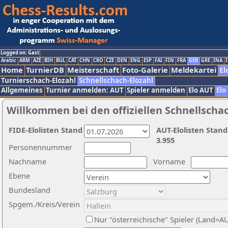
Logged on: Gast
Arabic
ARM
AZE
BIH
BUL
CAT
CHN
CRO
CZE
DEN
ENG
ESP
FAI
FIN
FRA
GER
GRE
INA
I
Home
TurnierDB
Meisterschaft
Foto-Galerie
Meldekartei
El
Turnierschach-Elozahl
Schnellschach-Elozahl
Allgemeines
Turnier anmelden: AUT
Spieler anmelden
Elo AUT
Elo
Willkommen bei den offiziellen Schnellscha
FIDE-Elolisten Stand
AUT-Elolisten Stand
3.955
Personennummer
Nachname
Vorname
Ebene
Bundesland
Spgem./Kreis/Verein
Nur "österreichische" Spieler (Land=A