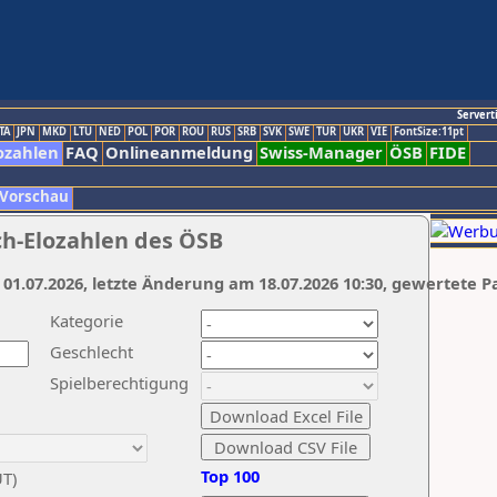
Servert
TA
JPN
MKD
LTU
NED
POL
POR
ROU
RUS
SRB
SVK
SWE
TUR
UKR
VIE
FontSize:11pt
ozahlen
FAQ
Onlineanmeldung
Swiss-Manager
ÖSB
FIDE
 Vorschau
ch-Elozahlen des ÖSB
 01.07.2026, letzte Änderung am 18.07.2026 10:30, gewertete P
Kategorie
Geschlecht
Spielberechtigung
Top 100
UT)