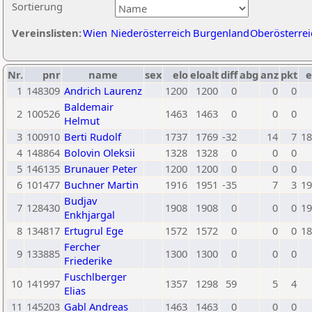
Sortierung
Vereinslisten:
Wien
Niederösterreich
Burgenland
Oberösterrei
Nr.
pnr
name
sex
elo
eloalt
diff
abg
anz
pkt
e
1
148309
Andrich Laurenz
1200
1200
0
0
0
Baldemair
2
100526
1463
1463
0
0
0
Helmut
3
100910
Berti Rudolf
1737
1769
-32
14
7
18
4
148864
Bolovin Oleksii
1328
1328
0
0
0
5
146135
Brunauer Peter
1200
1200
0
0
0
6
101477
Buchner Martin
1916
1951
-35
7
3
19
Budjav
7
128430
1908
1908
0
0
0
19
Enkhjargal
8
134817
Ertugrul Ege
1572
1572
0
0
0
18
Fercher
9
133885
1300
1300
0
0
0
Friederike
Fuschlberger
10
141997
1357
1298
59
5
4
Elias
11
145203
Gabl Andreas
1463
1463
0
0
0