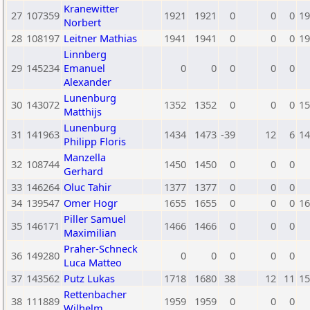
Kranewitter
27
107359
1921
1921
0
0
0
19
Norbert
28
108197
Leitner Mathias
1941
1941
0
0
0
19
Linnberg
29
145234
Emanuel
0
0
0
0
0
Alexander
Lunenburg
30
143072
1352
1352
0
0
0
15
Matthijs
Lunenburg
31
141963
1434
1473
-39
12
6
14
Philipp Floris
Manzella
32
108744
1450
1450
0
0
0
Gerhard
33
146264
Oluc Tahir
1377
1377
0
0
0
34
139547
Omer Hogr
1655
1655
0
0
0
16
Piller Samuel
35
146171
1466
1466
0
0
0
Maximilian
Praher-Schneck
36
149280
0
0
0
0
0
Luca Matteo
37
143562
Putz Lukas
1718
1680
38
12
11
15
Rettenbacher
38
111889
1959
1959
0
0
0
Wilhelm