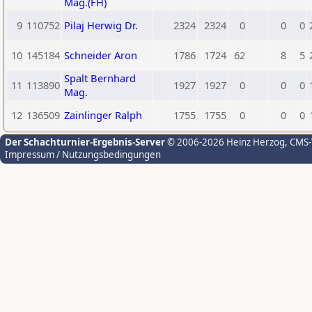
Mag.(FH)
9
110752
Pilaj Herwig Dr.
2324
2324
0
0
0
10
145184
Schneider Aron
1786
1724
62
8
5
Spalt Bernhard
11
113890
1927
1927
0
0
0
Mag.
12
136509
Zainlinger Ralph
1755
1755
0
0
0
Der Schachturnier-Ergebnis-Server
© 2006-2026 Heinz Herzog
, CMS
Impressum / Nutzungsbedingungen