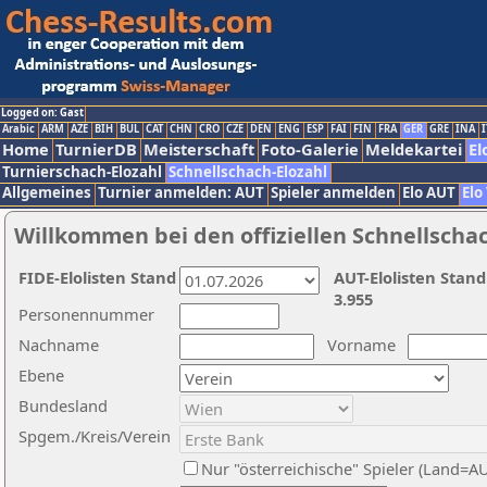
Logged on: Gast
Arabic
ARM
AZE
BIH
BUL
CAT
CHN
CRO
CZE
DEN
ENG
ESP
FAI
FIN
FRA
GER
GRE
INA
I
Home
TurnierDB
Meisterschaft
Foto-Galerie
Meldekartei
El
Turnierschach-Elozahl
Schnellschach-Elozahl
Allgemeines
Turnier anmelden: AUT
Spieler anmelden
Elo AUT
Elo
Willkommen bei den offiziellen Schnellscha
FIDE-Elolisten Stand
AUT-Elolisten Stand
3.955
Personennummer
Nachname
Vorname
Ebene
Bundesland
Spgem./Kreis/Verein
Nur "österreichische" Spieler (Land=A