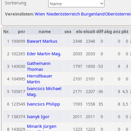
Sortierung
Vereinslisten:
Wien
Niederösterreich
Burgenland
Oberösterrei
Nr.
pnr
name
sex
elo
eloalt
diff
abg
anz
pkt
1
100699
Bawart Markus
2348
2348
0
0
0
2
102265
Eder Martin Mag.
2033
2033
0
0
0
Gathemann
3
143030
1797
1850
-53
8
3
Thomas
Herndlbauer
4
104995
2101
2101
0
0
0
Martin
Ivancsics Michael
5
105817
2171
2207
-36
8
4,5
Mag.
6
123549
Ivancsics Philipp
1593
1558
35
8
3,5
7
138374
Ivanyk Igor
2011
2011
0
0
0
Minarik Jürgen
8
143029
1223
1223
0
0
0