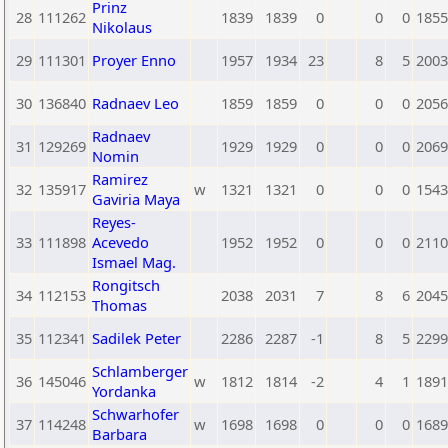
Prinz
28
111262
1839
1839
0
0
0
1855
Nikolaus
29
111301
Proyer Enno
1957
1934
23
8
5
2003
30
136840
Radnaev Leo
1859
1859
0
0
0
2056
Radnaev
31
129269
1929
1929
0
0
0
2069
Nomin
Ramirez
32
135917
w
1321
1321
0
0
0
1543
Gaviria Maya
Reyes-
33
111898
Acevedo
1952
1952
0
0
0
2110
Ismael Mag.
Rongitsch
34
112153
2038
2031
7
8
6
2045
Thomas
35
112341
Sadilek Peter
2286
2287
-1
8
5
2299
Schlamberger
36
145046
w
1812
1814
-2
4
1
1891
Yordanka
Schwarhofer
37
114248
w
1698
1698
0
0
0
1689
Barbara