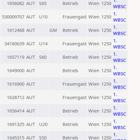
1.
1656082
AUT
S65
Betrieb
Wien
1250
WBSC
1.
530009707
AUT
U10
Frauengast
Wien
1250
WBSC
1.
1612468
AUT
GM
Betrieb
Wien
1250
WBSC
1.
34160639
AUT
U14
Frauengast
Wien
1250
WBSC
1.
1657119
AUT
S60
Betrieb
Wien
1250
WBSC
1.
1649000
AUT
Betrieb
Wien
1250
WBSC
1.
1616900
AUT
Frauengast
Wien
1250
WBSC
1.
1628712
AUT
Frauengast
Wien
1250
WBSC
1.
1656414
AUT
Betrieb
Wien
1250
WBSC
1.
1691325
AUT
U20
Betrieb
Wien
1250
WBSC
1.
1645315
AUT
S50
Betrieb
Wien
1250