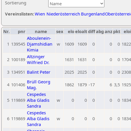
Sortierung
Vereinslisten:
Wien
Niederösterreich
Burgenland
Oberösterrei
Nr.
pnr
name
sex
elo
eloalt
diff
abg
anz
pkt
elo
Aboulenein-
1
139545
Djamshidian
w
1609
1609
0
0
0
1822
Kimia
Altzinger
2
100189
1631
1631
0
0
0
1704
Wilfried Dr.
3
134951
Balint Peter
2025
2025
0
0
0
2308
Brüll Georg
4
101406
1862
1879
-17
6
3,5
1925
Mag.
Cespedes
5
119869
Alba Gladis
w
0
0
0
0
0
1834
Sandra
Cespedes
6
119869
Alba Gladis
w
0
0
0
0
0
1834
Sandra