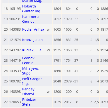
Martin Mag.
Höbarth
18
105195
1804
1804
0
0
0
1886
Günter Ing.
Kammerer
19
106231
2012
1979
33
8
5
2057
Gernot
20
143083
Kotliar Anfisa
w
1605
1605
0
0
0
1817
21
121574
Kranzl Julian
1856
1831
25
4
1,5
0
22
143787
Kudlak Julia
W
1975
1963
12
8
6
1924
Leonov
23
144719
1791
1754
37
8
3
2146
Leonid
Mihaljevic
24
143539
1860
1901
-41
8
2
1929
Stipo
Neff Gregor
25
109782
2048
2079
-31
8
4
2073
Ing.
Pandey
26
148398
w
1200
1200
0
0
0
0
Ishanvi
Pribitzer
27
120653
2025
2017
8
6
2,5
2053
Stefan