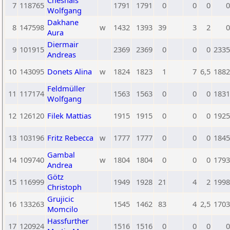
Chesnais
7
118765
1791
1791
0
0
0
0
Wolfgang
Dakhane
8
147598
w
1432
1393
39
3
2
0
Aura
Diermair
9
101915
2369
2369
0
0
0
2335
Andreas
10
143095
Donets Alina
w
1824
1823
1
7
6,5
1882
Feldmüller
11
117174
1563
1563
0
0
0
1831
Wolfgang
12
126120
Filek Mattias
1915
1915
0
0
0
1925
13
103196
Fritz Rebecca
w
1777
1777
0
0
0
1845
Gambal
14
109740
w
1804
1804
0
0
0
1793
Andrea
Götz
15
116999
1949
1928
21
4
2
1998
Christoph
Grujicic
16
133263
1545
1462
83
4
2,5
1703
Momcilo
Hassfurther
17
120924
1516
1516
0
0
0
0