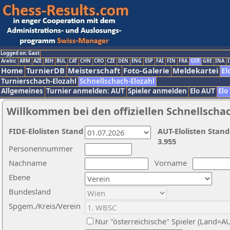
Logged on: Gast
Arabic
ARM
AZE
BIH
BUL
CAT
CHN
CRO
CZE
DEN
ENG
ESP
FAI
FIN
FRA
GER
GRE
INA
I
Home
TurnierDB
Meisterschaft
Foto-Galerie
Meldekartei
El
Turnierschach-Elozahl
Schnellschach-Elozahl
Allgemeines
Turnier anmelden: AUT
Spieler anmelden
Elo AUT
Elo
Willkommen bei den offiziellen Schnellscha
FIDE-Elolisten Stand
AUT-Elolisten Stand
3.955
Personennummer
Nachname
Vorname
Ebene
Bundesland
Spgem./Kreis/Verein
Nur "österreichische" Spieler (Land=A