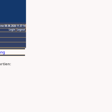
ime 08.08.2026 11:37:14
Login
Logout
artien: