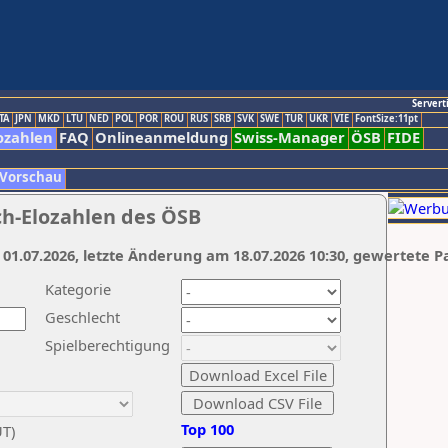
Servert
TA
JPN
MKD
LTU
NED
POL
POR
ROU
RUS
SRB
SVK
SWE
TUR
UKR
VIE
FontSize:11pt
ozahlen
FAQ
Onlineanmeldung
Swiss-Manager
ÖSB
FIDE
 Vorschau
ch-Elozahlen des ÖSB
 01.07.2026, letzte Änderung am 18.07.2026 10:30, gewertete P
Kategorie
Geschlecht
Spielberechtigung
Top 100
UT)