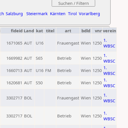
ch
Salzburg
Steiermark
Kärnten
Tirol
Vorarlberg
i
fideid
Land
kat
titel
art
bdld
vnr
verein
1.
1671065
AUT
U16
Frauengast
Wien
1250
WBSC
1.
1669982
AUT
S65
Betrieb
Wien
1250
WBSC
1.
1660713
AUT
U16
FM
Betrieb
Wien
1250
WBSC
1.
1620681
AUT
S50
Betrieb
Wien
1250
WBSC
1.
3302717
BOL
Frauengast
Wien
1250
WBSC
1.
3302717
BOL
Betrieb
Wien
1250
WBSC