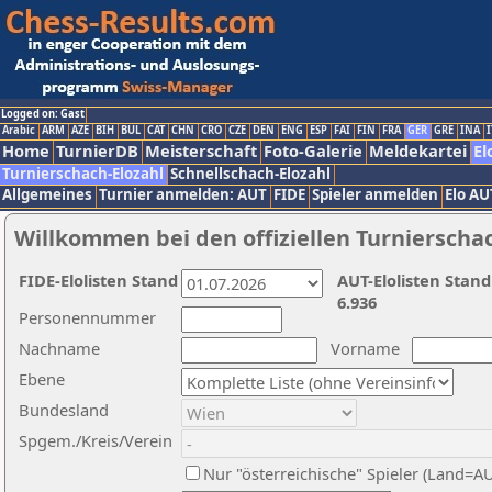
Logged on: Gast
Arabic
ARM
AZE
BIH
BUL
CAT
CHN
CRO
CZE
DEN
ENG
ESP
FAI
FIN
FRA
GER
GRE
INA
I
Home
TurnierDB
Meisterschaft
Foto-Galerie
Meldekartei
El
Turnierschach-Elozahl
Schnellschach-Elozahl
Allgemeines
Turnier anmelden: AUT
FIDE
Spieler anmelden
Elo AU
Willkommen bei den offiziellen Turnierscha
FIDE-Elolisten Stand
AUT-Elolisten Stand
6.936
Personennummer
Nachname
Vorname
Ebene
Bundesland
Spgem./Kreis/Verein
Nur "österreichische" Spieler (Land=A