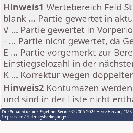
Hinweis1
Wertebereich Feld St 
blank ... Partie gewertet in akt
V ... Partie gewertet in Vorperi
- ... Partie nicht gewertet, da 
E ... Partie vorgemerkt zur Be
Einstiegselozahl in der nächst
K ... Korrektur wegen doppelt
Hinweis2
Kontumazen werden g
und sind in der Liste nicht enth
Der Schachturnier-Ergebnis-Server
© 2006-2026 Heinz Herzog
, CMS
Impressum / Nutzungsbedingungen