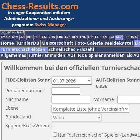
Logged on: Gast
Arabic
ARM
AZE
BIH
BUL
CAT
CHN
CRO
CZE
DEN
ENG
ESP
FAI
FIN
FRA
GER
GRE
INA
I
Home
TurnierDB
Meisterschaft
Foto-Galerie
Meldekartei
El
Turnierschach-Elozahl
Schnellschach-Elozahl
Allgemeines
Turnier anmelden: AUT
FIDE
Spieler anmelden
Elo AU
Willkommen bei den offiziellen Turnierscha
FIDE-Elolisten Stand
AUT-Elolisten Stand
6.936
Personennummer
Nachname
Vorname
Ebene
Bundesland
Spgem./Kreis/Verein
Nur "österreichische" Spieler (Land=A