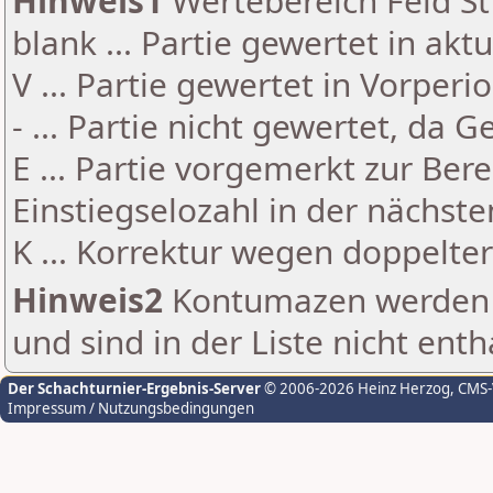
Hinweis1
Wertebereich Feld St 
blank ... Partie gewertet in akt
V ... Partie gewertet in Vorperi
- ... Partie nicht gewertet, da 
E ... Partie vorgemerkt zur Be
Einstiegselozahl in der nächst
K ... Korrektur wegen doppelt
Hinweis2
Kontumazen werden g
und sind in der Liste nicht enth
Der Schachturnier-Ergebnis-Server
© 2006-2026 Heinz Herzog
, CMS
Impressum / Nutzungsbedingungen