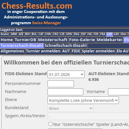
Logged on: Gast
Arabic
ARM
AZE
BIH
BUL
CAT
CHN
CRO
CZE
DEN
ENG
ESP
FAI
FIN
FRA
GER
GRE
INA
I
Home
TurnierDB
Meisterschaft
Foto-Galerie
Meldekartei
El
Turnierschach-Elozahl
Schnellschach-Elozahl
Allgemeines
Turnier anmelden: AUT
FIDE
Spieler anmelden
Elo AU
Willkommen bei den offiziellen Turnierscha
FIDE-Elolisten Stand
AUT-Elolisten Stand
6.936
Personennummer
Nachname
Vorname
Ebene
Bundesland
Spgem./Kreis/Verein
Nur "österreichische" Spieler (Land=A