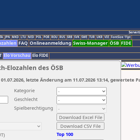
Servert
TA
JPN
MKD
LTU
NED
POL
POR
ROU
RUS
SRB
SVK
SWE
TUR
UKR
VIE
FontSize:11pt
ozahlen
FAQ
Onlineanmeldung
Swiss-Manager
ÖSB
FIDE
T
Elo Vorschau
Elo FIDE
ch-Elozahlen des ÖSB
 01.07.2026, letzte Änderung am 11.07.2026 13:14, gewertete P
Kategorie
Geschlecht
Spielberechtigung
Top 100
UT)