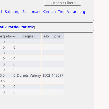
ch
Salzburg
Steiermark
Kärnten
Tirol
Vorarlberg
afik Partie-Statistik
)
erg
elo+/-
gegner
elo
pnr
0
0
0
0
0
0
0
0
0
0
0
0
0,5
0
Donets Valeriy
1502
143097
0,5
0
0
0
0
0