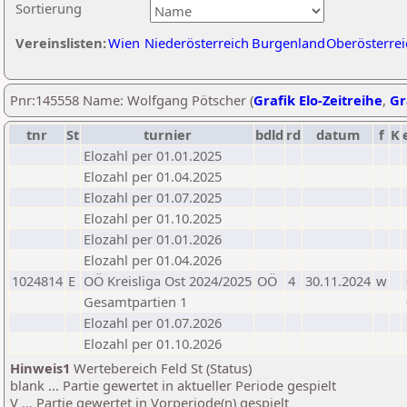
Sortierung
Vereinslisten:
Wien
Niederösterreich
Burgenland
Oberösterrei
Pnr:145558 Name: Wolfgang Pötscher (
Grafik Elo-Zeitreihe
,
Gr
tnr
St
turnier
bdld
rd
datum
f
K
Elozahl per 01.01.2025
Elozahl per 01.04.2025
Elozahl per 01.07.2025
Elozahl per 01.10.2025
Elozahl per 01.01.2026
Elozahl per 01.04.2026
1024814
E
OÖ Kreisliga Ost 2024/2025
OÖ
4
30.11.2024
w
Gesamtpartien 1
Elozahl per 01.07.2026
Elozahl per 01.10.2026
Hinweis1
Wertebereich Feld St (Status)
blank ... Partie gewertet in aktueller Periode gespielt
V ... Partie gewertet in Vorperiode(n) gespielt