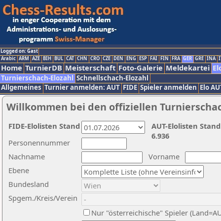
Logged on: Gast
Arabic
ARM
AZE
BIH
BUL
CAT
CHN
CRO
CZE
DEN
ENG
ESP
FAI
FIN
FRA
GER
GRE
INA
I
Home
TurnierDB
Meisterschaft
Foto-Galerie
Meldekartei
El
Turnierschach-Elozahl
Schnellschach-Elozahl
Allgemeines
Turnier anmelden: AUT
FIDE
Spieler anmelden
Elo AU
Willkommen bei den offiziellen Turnierscha
FIDE-Elolisten Stand
AUT-Elolisten Stand
6.936
Personennummer
Nachname
Vorname
Ebene
Bundesland
Spgem./Kreis/Verein
Nur "österreichische" Spieler (Land=A