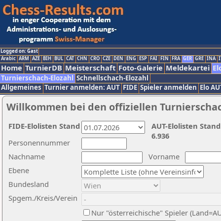
Logged on: Gast
Arabic
ARM
AZE
BIH
BUL
CAT
CHN
CRO
CZE
DEN
ENG
ESP
FAI
FIN
FRA
GER
GRE
INA
I
Home
TurnierDB
Meisterschaft
Foto-Galerie
Meldekartei
El
Turnierschach-Elozahl
Schnellschach-Elozahl
Allgemeines
Turnier anmelden: AUT
FIDE
Spieler anmelden
Elo AU
Willkommen bei den offiziellen Turnierscha
FIDE-Elolisten Stand
AUT-Elolisten Stand
6.936
Personennummer
Nachname
Vorname
Ebene
Bundesland
Spgem./Kreis/Verein
Nur "österreichische" Spieler (Land=A