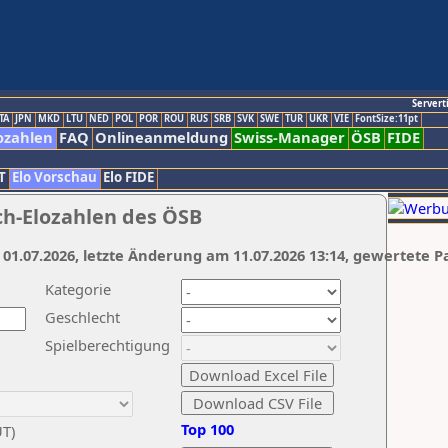
Servert
TA
JPN
MKD
LTU
NED
POL
POR
ROU
RUS
SRB
SVK
SWE
TUR
UKR
VIE
FontSize:11pt
ozahlen
FAQ
Onlineanmeldung
Swiss-Manager
ÖSB
FIDE
T
Elo Vorschau
Elo FIDE
ch-Elozahlen des ÖSB
 01.07.2026, letzte Änderung am 11.07.2026 13:14, gewertete P
Kategorie
Geschlecht
Spielberechtigung
Top 100
UT)