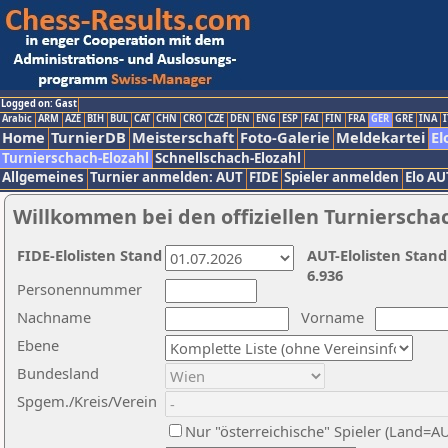
Logged on: Gast
Arabic
ARM
AZE
BIH
BUL
CAT
CHN
CRO
CZE
DEN
ENG
ESP
FAI
FIN
FRA
GER
GRE
INA
I
Home
TurnierDB
Meisterschaft
Foto-Galerie
Meldekartei
El
Turnierschach-Elozahl
Schnellschach-Elozahl
Allgemeines
Turnier anmelden: AUT
FIDE
Spieler anmelden
Elo AU
Willkommen bei den offiziellen Turnierscha
FIDE-Elolisten Stand
AUT-Elolisten Stand
6.936
Personennummer
Nachname
Vorname
Ebene
Bundesland
Spgem./Kreis/Verein
Nur "österreichische" Spieler (Land=A