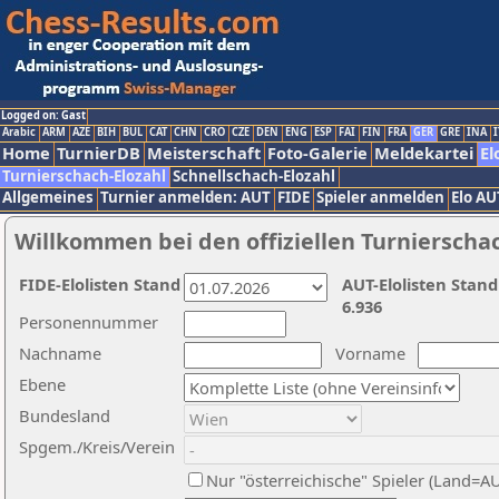
Logged on: Gast
Arabic
ARM
AZE
BIH
BUL
CAT
CHN
CRO
CZE
DEN
ENG
ESP
FAI
FIN
FRA
GER
GRE
INA
I
Home
TurnierDB
Meisterschaft
Foto-Galerie
Meldekartei
El
Turnierschach-Elozahl
Schnellschach-Elozahl
Allgemeines
Turnier anmelden: AUT
FIDE
Spieler anmelden
Elo AU
Willkommen bei den offiziellen Turnierscha
FIDE-Elolisten Stand
AUT-Elolisten Stand
6.936
Personennummer
Nachname
Vorname
Ebene
Bundesland
Spgem./Kreis/Verein
Nur "österreichische" Spieler (Land=A