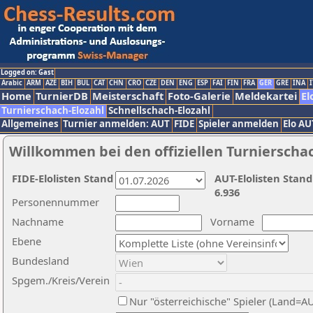
Logged on: Gast
Arabic
ARM
AZE
BIH
BUL
CAT
CHN
CRO
CZE
DEN
ENG
ESP
FAI
FIN
FRA
GER
GRE
INA
I
Home
TurnierDB
Meisterschaft
Foto-Galerie
Meldekartei
El
Turnierschach-Elozahl
Schnellschach-Elozahl
Allgemeines
Turnier anmelden: AUT
FIDE
Spieler anmelden
Elo AU
Willkommen bei den offiziellen Turnierscha
FIDE-Elolisten Stand
AUT-Elolisten Stand
6.936
Personennummer
Nachname
Vorname
Ebene
Bundesland
Spgem./Kreis/Verein
Nur "österreichische" Spieler (Land=A