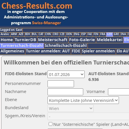
Logged on: Gast
Arabic
ARM
AZE
BIH
BUL
CAT
CHN
CRO
CZE
DEN
ENG
ESP
FAI
FIN
FRA
GER
GRE
INA
I
Home
TurnierDB
Meisterschaft
Foto-Galerie
Meldekartei
El
Turnierschach-Elozahl
Schnellschach-Elozahl
Allgemeines
Turnier anmelden: AUT
FIDE
Spieler anmelden
Elo AU
Willkommen bei den offiziellen Turnierscha
FIDE-Elolisten Stand
AUT-Elolisten Stand
6.936
Personennummer
Nachname
Vorname
Ebene
Bundesland
Spgem./Kreis/Verein
Nur "österreichische" Spieler (Land=A