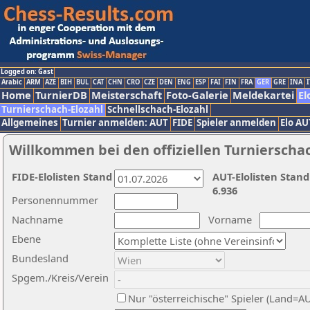
Logged on: Gast
Arabic
ARM
AZE
BIH
BUL
CAT
CHN
CRO
CZE
DEN
ENG
ESP
FAI
FIN
FRA
GER
GRE
INA
I
Home
TurnierDB
Meisterschaft
Foto-Galerie
Meldekartei
El
Turnierschach-Elozahl
Schnellschach-Elozahl
Allgemeines
Turnier anmelden: AUT
FIDE
Spieler anmelden
Elo AU
Willkommen bei den offiziellen Turnierscha
FIDE-Elolisten Stand
AUT-Elolisten Stand
6.936
Personennummer
Nachname
Vorname
Ebene
Bundesland
Spgem./Kreis/Verein
Nur "österreichische" Spieler (Land=A