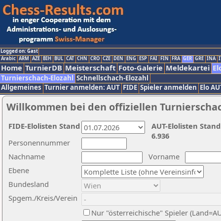
Logged on: Gast
Arabic
ARM
AZE
BIH
BUL
CAT
CHN
CRO
CZE
DEN
ENG
ESP
FAI
FIN
FRA
GER
GRE
INA
I
Home
TurnierDB
Meisterschaft
Foto-Galerie
Meldekartei
El
Turnierschach-Elozahl
Schnellschach-Elozahl
Allgemeines
Turnier anmelden: AUT
FIDE
Spieler anmelden
Elo AU
Willkommen bei den offiziellen Turnierscha
FIDE-Elolisten Stand
AUT-Elolisten Stand
6.936
Personennummer
Nachname
Vorname
Ebene
Bundesland
Spgem./Kreis/Verein
Nur "österreichische" Spieler (Land=A