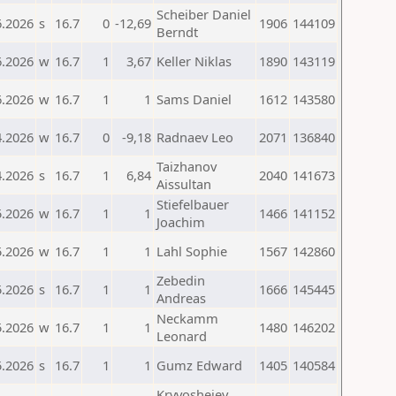
Scheiber Daniel
6.2026
s
16.7
0
-12,69
1906
144109
Berndt
6.2026
w
16.7
1
3,67
Keller Niklas
1890
143119
6.2026
w
16.7
1
1
Sams Daniel
1612
143580
4.2026
w
16.7
0
-9,18
Radnaev Leo
2071
136840
Taizhanov
4.2026
s
16.7
1
6,84
2040
141673
Aissultan
Stiefelbauer
5.2026
w
16.7
1
1
1466
141152
Joachim
5.2026
w
16.7
1
1
Lahl Sophie
1567
142860
Zebedin
5.2026
s
16.7
1
1
1666
145445
Andreas
Neckamm
5.2026
w
16.7
1
1
1480
146202
Leonard
5.2026
s
16.7
1
1
Gumz Edward
1405
140584
Kryvosheiev