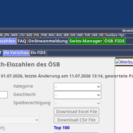
Servert
TA
JPN
MKD
LTU
NED
POL
POR
ROU
RUS
SRB
SVK
SWE
TUR
UKR
VIE
FontSize:11pt
ozahlen
FAQ
Onlineanmeldung
Swiss-Manager
ÖSB
FIDE
T
Elo Vorschau
Elo FIDE
ch-Elozahlen des ÖSB
 01.07.2026, letzte Änderung am 11.07.2026 13:14, gewertete P
Kategorie
Geschlecht
Spielberechtigung
Top 100
UT)