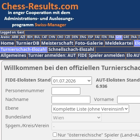
Logged on: Gast
Arabic
ARM
AZE
BIH
BUL
CAT
CHN
CRO
CZE
DEN
ENG
ESP
FAI
FIN
FRA
GER
GRE
INA
I
Home
TurnierDB
Meisterschaft
Foto-Galerie
Meldekartei
El
Turnierschach-Elozahl
Schnellschach-Elozahl
Allgemeines
Turnier anmelden: AUT
FIDE
Spieler anmelden
Elo AU
Willkommen bei den offiziellen Turnierscha
FIDE-Elolisten Stand
AUT-Elolisten Stand
6.936
Personennummer
Nachname
Vorname
Ebene
Bundesland
Spgem./Kreis/Verein
Nur "österreichische" Spieler (Land=A