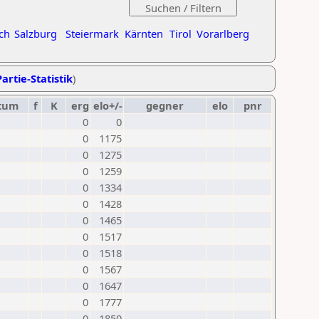
ch
Salzburg
Steiermark
Kärnten
Tirol
Vorarlberg
artie-Statistik
)
tum
f
K
erg
elo+/-
gegner
elo
pnr
0
0
0
1175
0
1275
0
1259
0
1334
0
1428
0
1465
0
1517
0
1518
0
1567
0
1647
0
1777
0
1850