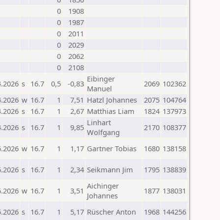
0
1908
0
1987
0
2011
0
2029
0
2062
0
2108
Eibinger
4.2026
s
16.7
0,5
-0,83
2069
102362
Manuel
4.2026
w
16.7
1
7,51
Hatzl Johannes
2075
104764
4.2026
s
16.7
1
2,67
Matthias Liam
1824
137973
Linhart
4.2026
s
16.7
1
9,85
2170
108377
Wolfgang
6.2026
w
16.7
1
1,17
Gartner Tobias
1680
138158
6.2026
s
16.7
1
2,34
Seikmann Jim
1795
138839
Aichinger
6.2026
w
16.7
1
3,51
1877
138031
Johannes
6.2026
s
16.7
1
5,17
Rüscher Anton
1968
144256