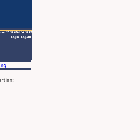
ime 07.08.2026 04:58:49
Login
Logout
artien: