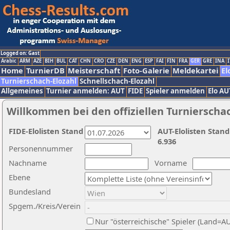
Logged on: Gast
Arabic
ARM
AZE
BIH
BUL
CAT
CHN
CRO
CZE
DEN
ENG
ESP
FAI
FIN
FRA
GER
GRE
INA
I
Home
TurnierDB
Meisterschaft
Foto-Galerie
Meldekartei
El
Turnierschach-Elozahl
Schnellschach-Elozahl
Allgemeines
Turnier anmelden: AUT
FIDE
Spieler anmelden
Elo AU
Willkommen bei den offiziellen Turnierscha
FIDE-Elolisten Stand
AUT-Elolisten Stand
6.936
Personennummer
Nachname
Vorname
Ebene
Bundesland
Spgem./Kreis/Verein
Nur "österreichische" Spieler (Land=A