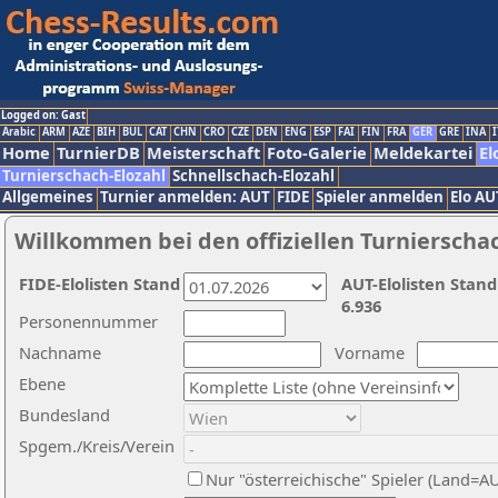
Logged on: Gast
Arabic
ARM
AZE
BIH
BUL
CAT
CHN
CRO
CZE
DEN
ENG
ESP
FAI
FIN
FRA
GER
GRE
INA
I
Home
TurnierDB
Meisterschaft
Foto-Galerie
Meldekartei
El
Turnierschach-Elozahl
Schnellschach-Elozahl
Allgemeines
Turnier anmelden: AUT
FIDE
Spieler anmelden
Elo AU
Willkommen bei den offiziellen Turnierscha
FIDE-Elolisten Stand
AUT-Elolisten Stand
6.936
Personennummer
Nachname
Vorname
Ebene
Bundesland
Spgem./Kreis/Verein
Nur "österreichische" Spieler (Land=A