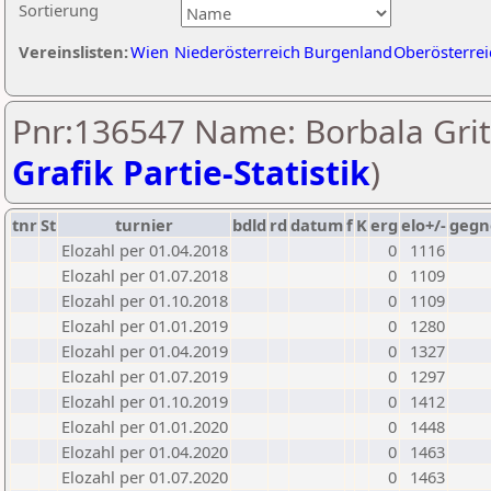
Sortierung
Vereinslisten:
Wien
Niederösterreich
Burgenland
Oberösterrei
Pnr:136547 Name: Borbala Grit
Grafik Partie-Statistik
)
tnr
St
turnier
bdld
rd
datum
f
K
erg
elo+/-
gegn
Elozahl per 01.04.2018
0
1116
Elozahl per 01.07.2018
0
1109
Elozahl per 01.10.2018
0
1109
Elozahl per 01.01.2019
0
1280
Elozahl per 01.04.2019
0
1327
Elozahl per 01.07.2019
0
1297
Elozahl per 01.10.2019
0
1412
Elozahl per 01.01.2020
0
1448
Elozahl per 01.04.2020
0
1463
Elozahl per 01.07.2020
0
1463