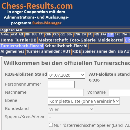
Logged on: Gast
Arabic
ARM
AZE
BIH
BUL
CAT
CHN
CRO
CZE
DEN
ENG
ESP
FAI
FIN
FRA
GER
GRE
INA
I
Home
TurnierDB
Meisterschaft
Foto-Galerie
Meldekartei
El
Turnierschach-Elozahl
Schnellschach-Elozahl
Allgemeines
Turnier anmelden: AUT
FIDE
Spieler anmelden
Elo AU
Willkommen bei den offiziellen Turnierscha
FIDE-Elolisten Stand
AUT-Elolisten Stand
6.936
Personennummer
Nachname
Vorname
Ebene
Bundesland
Spgem./Kreis/Verein
Nur "österreichische" Spieler (Land=A