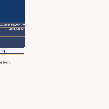
ime 07.08.2026 19:11:22
Login
Logout
artien: