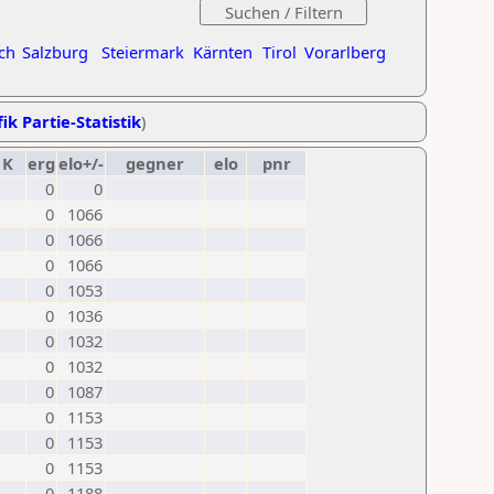
ch
Salzburg
Steiermark
Kärnten
Tirol
Vorarlberg
ik Partie-Statistik
)
K
erg
elo+/-
gegner
elo
pnr
0
0
0
1066
0
1066
0
1066
0
1053
0
1036
0
1032
0
1032
0
1087
0
1153
0
1153
0
1153
0
1188