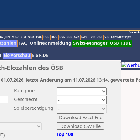
Servert
TA
JPN
MKD
LTU
NED
POL
POR
ROU
RUS
SRB
SVK
SWE
TUR
UKR
VIE
FontSize:11pt
ozahlen
FAQ
Onlineanmeldung
Swiss-Manager
ÖSB
FIDE
T
Elo Vorschau
Elo FIDE
ch-Elozahlen des ÖSB
 01.07.2026, letzte Änderung am 11.07.2026 13:14, gewertete P
Kategorie
Geschlecht
Spielberechtigung
Top 100
UT)