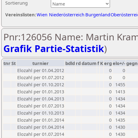
Sortierung
Vereinslisten:
Wien
Niederösterreich
Burgenland
Oberösterrei
Pnr:126056 Name: Martin Kraml
Grafik Partie-Statistik
)
tnr
St
turnier
bdld
rd
datum
f
K
erg
elo+/-
gegn
Elozahl per 01.04.2012
0
0
Elozahl per 01.07.2012
0
0
Elozahl per 01.10.2012
0
1455
Elozahl per 01.01.2013
0
1413
Elozahl per 01.04.2013
0
1434
Elozahl per 01.07.2013
0
1434
Elozahl per 01.10.2013
0
1434
Elozahl per 01.01.2014
0
1435
Elozahl per 01.04.2014
0
1430
Elozahl per 01.07.2014
0
1430