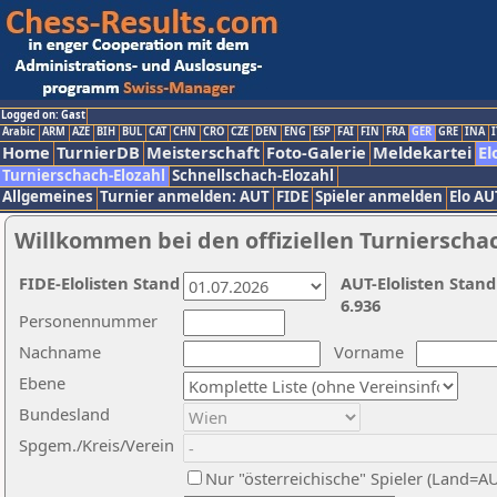
Logged on: Gast
Arabic
ARM
AZE
BIH
BUL
CAT
CHN
CRO
CZE
DEN
ENG
ESP
FAI
FIN
FRA
GER
GRE
INA
I
Home
TurnierDB
Meisterschaft
Foto-Galerie
Meldekartei
El
Turnierschach-Elozahl
Schnellschach-Elozahl
Allgemeines
Turnier anmelden: AUT
FIDE
Spieler anmelden
Elo AU
Willkommen bei den offiziellen Turnierscha
FIDE-Elolisten Stand
AUT-Elolisten Stand
6.936
Personennummer
Nachname
Vorname
Ebene
Bundesland
Spgem./Kreis/Verein
Nur "österreichische" Spieler (Land=A