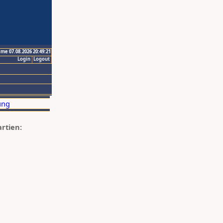
ime 07.08.2026 20:49:21
Login
Logout
artien: