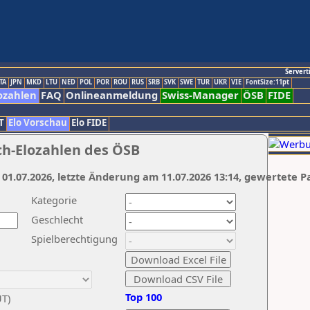
Servert
TA
JPN
MKD
LTU
NED
POL
POR
ROU
RUS
SRB
SVK
SWE
TUR
UKR
VIE
FontSize:11pt
ozahlen
FAQ
Onlineanmeldung
Swiss-Manager
ÖSB
FIDE
T
Elo Vorschau
Elo FIDE
ch-Elozahlen des ÖSB
 01.07.2026, letzte Änderung am 11.07.2026 13:14, gewertete P
Kategorie
Geschlecht
Spielberechtigung
Top 100
UT)