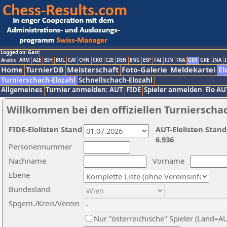
Logged on: Gast
Arabic
ARM
AZE
BIH
BUL
CAT
CHN
CRO
CZE
DEN
ENG
ESP
FAI
FIN
FRA
GER
GRE
INA
I
Home
TurnierDB
Meisterschaft
Foto-Galerie
Meldekartei
El
Turnierschach-Elozahl
Schnellschach-Elozahl
Allgemeines
Turnier anmelden: AUT
FIDE
Spieler anmelden
Elo AU
Willkommen bei den offiziellen Turnierscha
FIDE-Elolisten Stand
AUT-Elolisten Stand
6.936
Personennummer
Nachname
Vorname
Ebene
Bundesland
Spgem./Kreis/Verein
Nur "österreichische" Spieler (Land=A