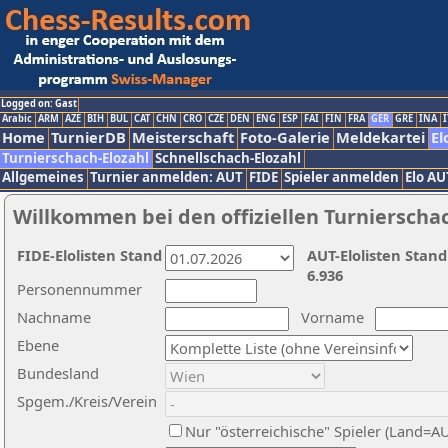
Logged on: Gast
Arabic
ARM
AZE
BIH
BUL
CAT
CHN
CRO
CZE
DEN
ENG
ESP
FAI
FIN
FRA
GER
GRE
INA
I
Home
TurnierDB
Meisterschaft
Foto-Galerie
Meldekartei
El
Turnierschach-Elozahl
Schnellschach-Elozahl
Allgemeines
Turnier anmelden: AUT
FIDE
Spieler anmelden
Elo AU
Willkommen bei den offiziellen Turnierscha
FIDE-Elolisten Stand
AUT-Elolisten Stand
6.936
Personennummer
Nachname
Vorname
Ebene
Bundesland
Spgem./Kreis/Verein
Nur "österreichische" Spieler (Land=A