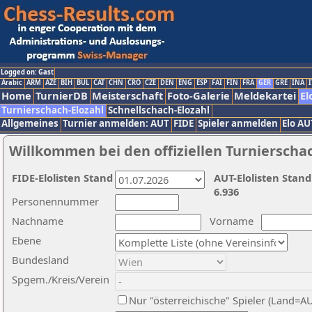
Logged on: Gast
Arabic
ARM
AZE
BIH
BUL
CAT
CHN
CRO
CZE
DEN
ENG
ESP
FAI
FIN
FRA
GER
GRE
INA
I
Home
TurnierDB
Meisterschaft
Foto-Galerie
Meldekartei
El
Turnierschach-Elozahl
Schnellschach-Elozahl
Allgemeines
Turnier anmelden: AUT
FIDE
Spieler anmelden
Elo AU
Willkommen bei den offiziellen Turnierscha
FIDE-Elolisten Stand
AUT-Elolisten Stand
6.936
Personennummer
Nachname
Vorname
Ebene
Bundesland
Spgem./Kreis/Verein
Nur "österreichische" Spieler (Land=A