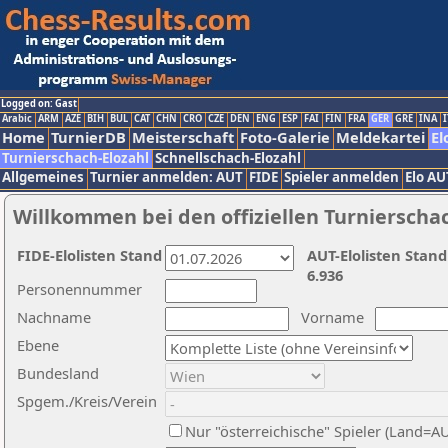
Logged on: Gast
Arabic
ARM
AZE
BIH
BUL
CAT
CHN
CRO
CZE
DEN
ENG
ESP
FAI
FIN
FRA
GER
GRE
INA
I
Home
TurnierDB
Meisterschaft
Foto-Galerie
Meldekartei
El
Turnierschach-Elozahl
Schnellschach-Elozahl
Allgemeines
Turnier anmelden: AUT
FIDE
Spieler anmelden
Elo AU
Willkommen bei den offiziellen Turnierscha
FIDE-Elolisten Stand
AUT-Elolisten Stand
6.936
Personennummer
Nachname
Vorname
Ebene
Bundesland
Spgem./Kreis/Verein
Nur "österreichische" Spieler (Land=A