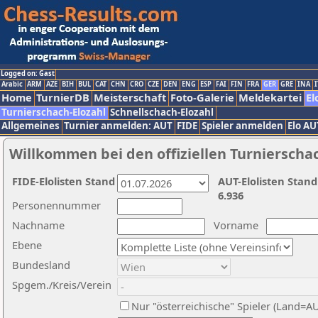
Logged on: Gast
Arabic
ARM
AZE
BIH
BUL
CAT
CHN
CRO
CZE
DEN
ENG
ESP
FAI
FIN
FRA
GER
GRE
INA
I
Home
TurnierDB
Meisterschaft
Foto-Galerie
Meldekartei
El
Turnierschach-Elozahl
Schnellschach-Elozahl
Allgemeines
Turnier anmelden: AUT
FIDE
Spieler anmelden
Elo AU
Willkommen bei den offiziellen Turnierscha
FIDE-Elolisten Stand
AUT-Elolisten Stand
6.936
Personennummer
Nachname
Vorname
Ebene
Bundesland
Spgem./Kreis/Verein
Nur "österreichische" Spieler (Land=A