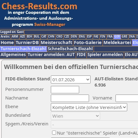
Logged on: Gast
Arabic
ARM
AZE
BIH
BUL
CAT
CHN
CRO
CZE
DEN
ENG
ESP
FAI
FIN
FRA
GER
GRE
INA
I
Home
TurnierDB
Meisterschaft
Foto-Galerie
Meldekartei
El
Turnierschach-Elozahl
Schnellschach-Elozahl
Allgemeines
Turnier anmelden: AUT
FIDE
Spieler anmelden
Elo AU
Willkommen bei den offiziellen Turnierscha
FIDE-Elolisten Stand
AUT-Elolisten Stand
6.936
Personennummer
Nachname
Vorname
Ebene
Bundesland
Spgem./Kreis/Verein
Nur "österreichische" Spieler (Land=A