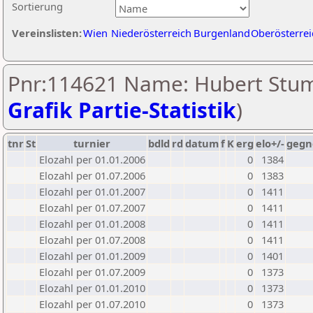
Sortierung
Vereinslisten:
Wien
Niederösterreich
Burgenland
Oberösterrei
Pnr:114621 Name: Hubert Stum
Grafik Partie-Statistik
)
tnr
St
turnier
bdld
rd
datum
f
K
erg
elo+/-
gegn
Elozahl per 01.01.2006
0
1384
Elozahl per 01.07.2006
0
1383
Elozahl per 01.01.2007
0
1411
Elozahl per 01.07.2007
0
1411
Elozahl per 01.01.2008
0
1411
Elozahl per 01.07.2008
0
1411
Elozahl per 01.01.2009
0
1401
Elozahl per 01.07.2009
0
1373
Elozahl per 01.01.2010
0
1373
Elozahl per 01.07.2010
0
1373