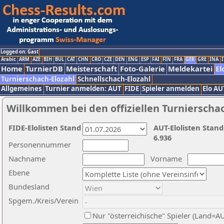
Logged on: Gast
Arabic
ARM
AZE
BIH
BUL
CAT
CHN
CRO
CZE
DEN
ENG
ESP
FAI
FIN
FRA
GER
GRE
INA
I
Home
TurnierDB
Meisterschaft
Foto-Galerie
Meldekartei
El
Turnierschach-Elozahl
Schnellschach-Elozahl
Allgemeines
Turnier anmelden: AUT
FIDE
Spieler anmelden
Elo AU
Willkommen bei den offiziellen Turnierscha
FIDE-Elolisten Stand
AUT-Elolisten Stand
6.936
Personennummer
Nachname
Vorname
Ebene
Bundesland
Spgem./Kreis/Verein
Nur "österreichische" Spieler (Land=A