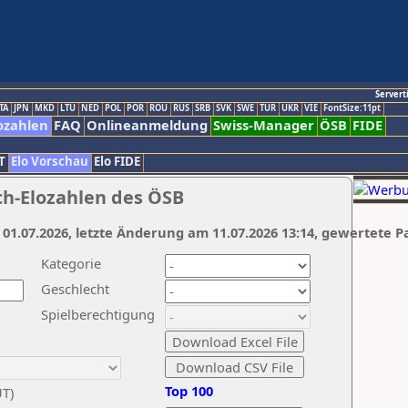
Servert
TA
JPN
MKD
LTU
NED
POL
POR
ROU
RUS
SRB
SVK
SWE
TUR
UKR
VIE
FontSize:11pt
ozahlen
FAQ
Onlineanmeldung
Swiss-Manager
ÖSB
FIDE
T
Elo Vorschau
Elo FIDE
ch-Elozahlen des ÖSB
 01.07.2026, letzte Änderung am 11.07.2026 13:14, gewertete P
Kategorie
Geschlecht
Spielberechtigung
Top 100
UT)