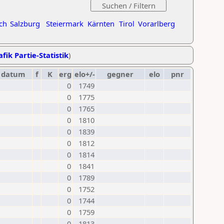
ch
Salzburg
Steiermark
Kärnten
Tirol
Vorarlberg
fik Partie-Statistik
)
datum
f
K
erg
elo+/-
gegner
elo
pnr
0
1749
0
1775
0
1765
0
1810
0
1839
0
1812
0
1814
0
1841
0
1789
0
1752
0
1744
0
1759
0
1813