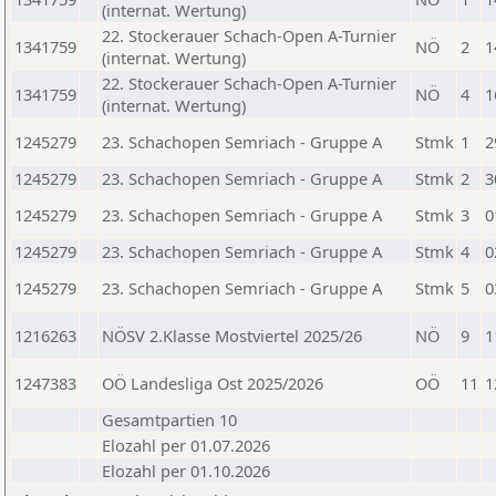
(internat. Wertung)
22. Stockerauer Schach-Open A-Turnier
1341759
NÖ
2
1
(internat. Wertung)
22. Stockerauer Schach-Open A-Turnier
1341759
NÖ
4
1
(internat. Wertung)
1245279
23. Schachopen Semriach - Gruppe A
Stmk
1
2
1245279
23. Schachopen Semriach - Gruppe A
Stmk
2
3
1245279
23. Schachopen Semriach - Gruppe A
Stmk
3
0
1245279
23. Schachopen Semriach - Gruppe A
Stmk
4
0
1245279
23. Schachopen Semriach - Gruppe A
Stmk
5
0
1216263
NÖSV 2.Klasse Mostviertel 2025/26
NÖ
9
1
1247383
OÖ Landesliga Ost 2025/2026
OÖ
11
1
Gesamtpartien 10
Elozahl per 01.07.2026
Elozahl per 01.10.2026