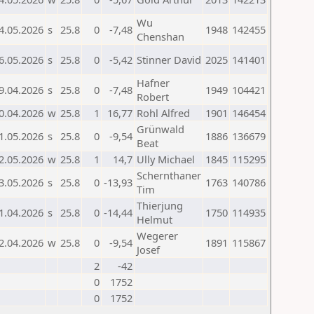
Wu
4.05.2026
s
25.8
0
-7,48
1948
142455
Chenshan
6.05.2026
s
25.8
0
-5,42
Stinner David
2025
141401
Hafner
9.04.2026
s
25.8
0
-7,48
1949
104421
Robert
0.04.2026
w
25.8
1
16,77
Rohl Alfred
1901
146454
Grünwald
1.05.2026
s
25.8
0
-9,54
1886
136679
Beat
2.05.2026
w
25.8
1
14,7
Ully Michael
1845
115295
Schernthaner
3.05.2026
s
25.8
0
-13,93
1763
140786
Tim
Thierjung
1.04.2026
s
25.8
0
-14,44
1750
114935
Helmut
Wegerer
2.04.2026
w
25.8
0
-9,54
1891
115867
Josef
2
-42
0
1752
0
1752