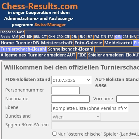
Logged on: Gast
Arabic
ARM
AZE
BIH
BUL
CAT
CHN
CRO
CZE
DEN
ENG
ESP
FAI
FIN
FRA
GER
GRE
INA
I
Home
TurnierDB
Meisterschaft
Foto-Galerie
Meldekartei
El
Turnierschach-Elozahl
Schnellschach-Elozahl
Allgemeines
Turnier anmelden: AUT
FIDE
Spieler anmelden
Elo AU
Willkommen bei den offiziellen Turnierscha
FIDE-Elolisten Stand
AUT-Elolisten Stand
6.936
Personennummer
Nachname
Vorname
Ebene
Bundesland
Spgem./Kreis/Verein
Nur "österreichische" Spieler (Land=A