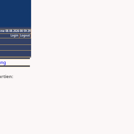
ime 08.08.2026 00:59:29
Login
Logout
artien: