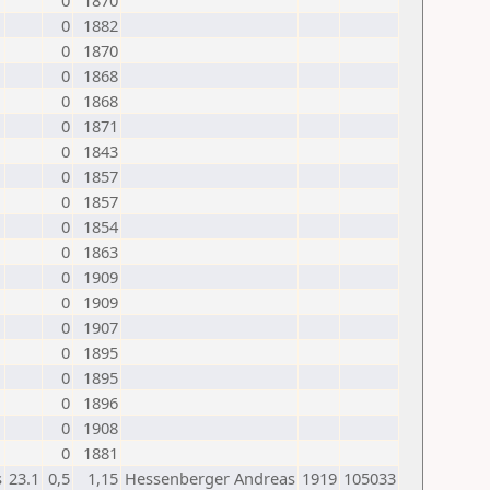
0
1870
0
1882
0
1870
0
1868
0
1868
0
1871
0
1843
0
1857
0
1857
0
1854
0
1863
0
1909
0
1909
0
1907
0
1895
0
1895
0
1896
0
1908
0
1881
s
23.1
0,5
1,15
Hessenberger Andreas
1919
105033