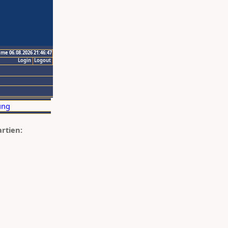
ime 06.08.2026 21:46:47
Login
Logout
artien: