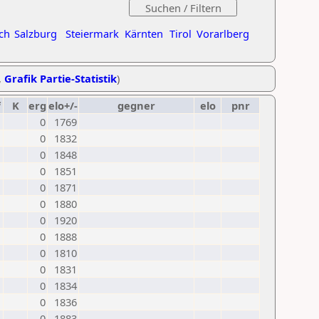
ch
Salzburg
Steiermark
Kärnten
Tirol
Vorarlberg
,
Grafik Partie-Statistik
)
f
K
erg
elo+/-
gegner
elo
pnr
0
1769
0
1832
0
1848
0
1851
0
1871
0
1880
0
1920
0
1888
0
1810
0
1831
0
1834
0
1836
0
1883