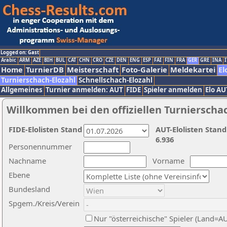
Logged on: Gast
Arabic
ARM
AZE
BIH
BUL
CAT
CHN
CRO
CZE
DEN
ENG
ESP
FAI
FIN
FRA
GER
GRE
INA
I
Home
TurnierDB
Meisterschaft
Foto-Galerie
Meldekartei
El
Turnierschach-Elozahl
Schnellschach-Elozahl
Allgemeines
Turnier anmelden: AUT
FIDE
Spieler anmelden
Elo AU
Willkommen bei den offiziellen Turnierscha
FIDE-Elolisten Stand
AUT-Elolisten Stand
6.936
Personennummer
Nachname
Vorname
Ebene
Bundesland
Spgem./Kreis/Verein
Nur "österreichische" Spieler (Land=A