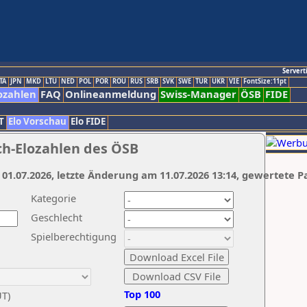
Servert
TA
JPN
MKD
LTU
NED
POL
POR
ROU
RUS
SRB
SVK
SWE
TUR
UKR
VIE
FontSize:11pt
ozahlen
FAQ
Onlineanmeldung
Swiss-Manager
ÖSB
FIDE
T
Elo Vorschau
Elo FIDE
ch-Elozahlen des ÖSB
 01.07.2026, letzte Änderung am 11.07.2026 13:14, gewertete P
Kategorie
Geschlecht
Spielberechtigung
Top 100
UT)